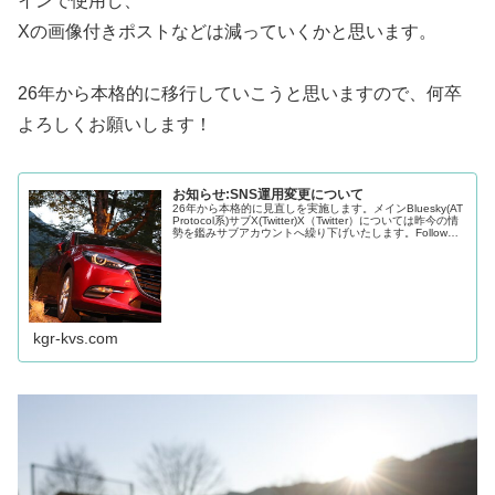
インで使用し、
Xの画像付きポストなどは減っていくかと思います。
26年から本格的に移行していこうと思いますので、何卒
よろしくお願いします！
お知らせ:SNS運用変更について
26年から本格的に見直しを実施します。メインBluesky(AT
Protocol系)サブX(Twitter)X（Twitter）については昨今の情
勢を鑑みサブアカウントへ繰り下げいたします。Follow
@kgr_428Follow @g...
kgr-kvs.com