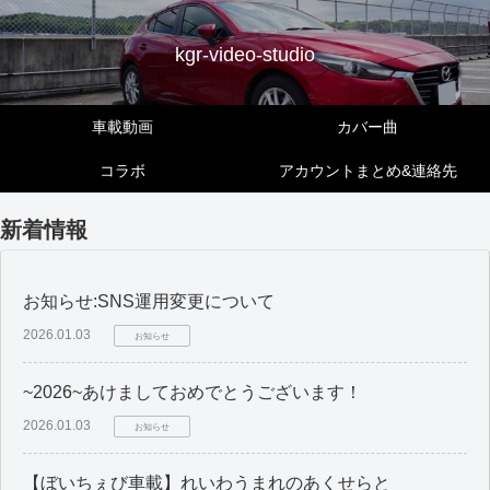
kgr-video-studio
車載動画
カバー曲
コラボ
アカウントまとめ&連絡先
新着情報
お知らせ:SNS運用変更について
2026.01.03
お知らせ
~2026~あけましておめでとうございます！
2026.01.03
お知らせ
【ぼいちぇび車載】れいわうまれのあくせらと