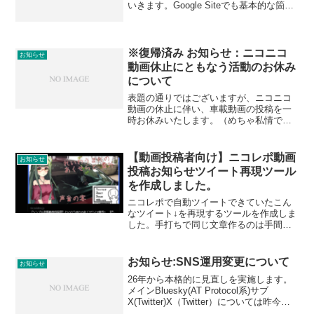
いきます。Google Siteでも基本的な箇所
は問題ないのですが、都度、全ページ書
き換えていくのが面倒で更新をさぼっち
ゃうんですよね……
※復帰済み お知らせ：ニコニコ
お知らせ
動画休止にともなう活動のお休み
について
表題の通りではございますが、ニコニコ
動画の休止に伴い、車載動画の投稿を一
時お休みいたします。（めちゃ私情です
が、お仕事も炎上しててな…… ただし
ドワンゴ系ではない）ニコニコが復活し
たタイミングで新作を投稿できればとは
【動画投稿者向け】ニコレポ動画
お知らせ
思っていますが、本業次第...
投稿お知らせツイート再現ツール
を作成しました。
ニコレポで自動ツイートできていたこん
なツイート↓を再現するツールを作成しま
した。手打ちで同じ文章作るのは手間な
ので、ちょっとでも手間削減になればと
思いますです。めっちゃ手抜きなので、
使いにくくても許してください。改善点
お知らせ:SNS運用変更について
お知らせ
とかは気が向けば何とか...
26年から本格的に見直しを実施します。
メインBluesky(AT Protocol系)サブ
X(Twitter)X（Twitter）については昨今の
情勢を鑑みサブアカウントへ繰り下げい